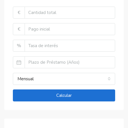
€
€
%
Mensual
Calcular