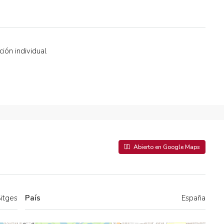
ción individual
Abierto en Google Maps
itges
País
España