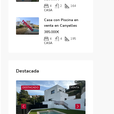
4
2
164
CASA
Casa con Piscina en
venta en Canyelles
385.000€
4
4
195
CASA
Destacada
VENTA
DESTACADO
VENTA
DESTACADO