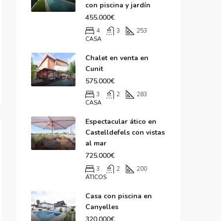
con piscina y jardín
455.000€
4
3
253
CASA
Chalet en venta en
Cunit
575.000€
3
2
283
CASA
Espectacular ático en
Castelldefels con vistas
al mar
725.000€
3
2
200
ÁTICOS
Casa con piscina en
Canyelles
320.000€