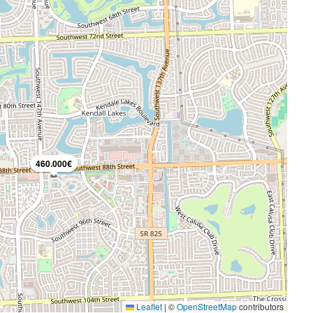
460.000€
DESTACADO
Leaflet
|
©
OpenStreetMap
contributors