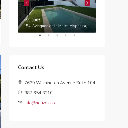
455.000€
575.000€
Carrer de Maria Cristina, Califòrnia, Canyelles, Garraf, Barcelona, Catalunya, 08811, España
154, Avinguda de la Marca Hispànica, Segur de Dalt, Calafell, Baix Penedès, Tarragona, Catalunya, 43882, España
Contact Us
7629 Washington Avenue Suite 104
987 654 3210
info@houzez.co