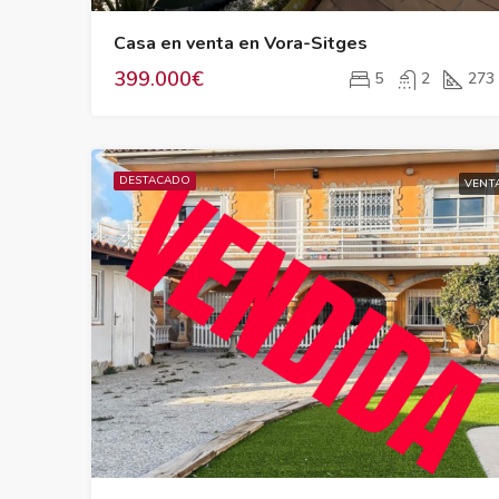
Casa en venta en Vora-Sitges
399.000€
5
2
273
DESTACADO
VENT