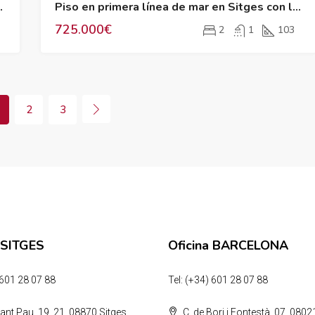
 fondo de somella
Piso en primera línea de mar en Sitges con licencia turística
725.000€
2
1
103
2
3
 SITGES
Oficina BARCELONA
 601 28 07 88
Tel: (+34) 601 28 07 88
ant Pau, 19, 21, 08870 Sitges,
C. de Bori i Fontestà, 07, 08021