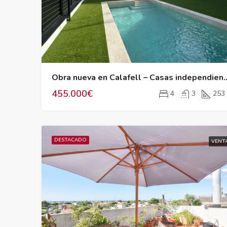
Obra nueva en Calafell – Casas indepen
455.000€
4
3
253
DESTACADO
VENT