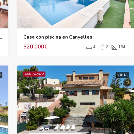
DESTACADO
Castelldefels con vistas al mar
Casa con piscina en Canyelles
320.000€
385.000€
4
2
164
DESTACADO
A
VENTA
DESTACADO