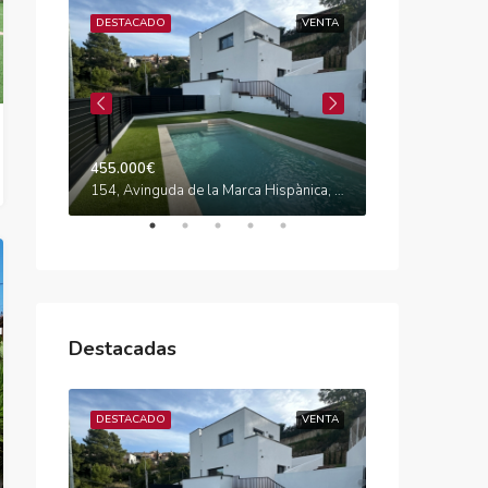
VENTA
DESTACADO
VENTA
DESTACADO
455.000€
575.000€
Carrer de Maria Cristina, Califòrnia, Canyelles, Garraf, Barcelona, Catalunya, 08811, España
154, Avinguda de la Marca Hispànica, Segur de Dalt, Calafell, Baix Penedès, Tarragona, Catalunya, 43882, España
Destacadas
VENTA
DESTACADO
VENTA
DESTACADO