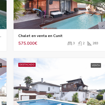
dientes con piscina y jardín
Chalet en venta en Cunit
575.000€
3
2
283
DESTACADO
A
VENTA