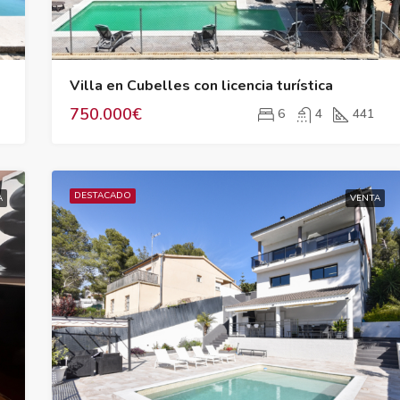
385.000€
Villa en Cubelles con licencia turística
750.000€
6
4
441
DESTACADO
A
VENTA