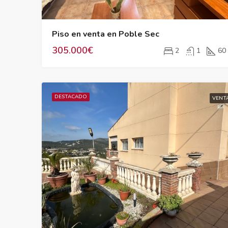
Piso en venta en Poble Sec
305.000€
2
1
60
DESTACADO
VENT