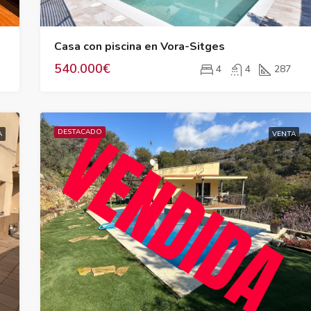
Casa con piscina en Vora-Sitges
540.000€
4
4
287
DESTACADO
A
VENTA