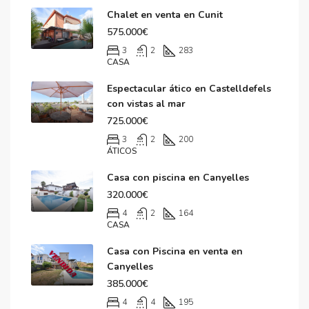
Chalet en venta en Cunit
575.000€
3
2
283
CASA
Espectacular ático en Castelldefels
con vistas al mar
725.000€
3
2
200
ÁTICOS
Casa con piscina en Canyelles
320.000€
4
2
164
CASA
Casa con Piscina en venta en
Canyelles
385.000€
4
4
195