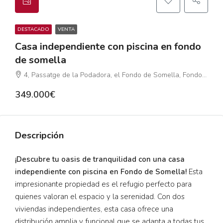
DESTACADO
VENTA
Casa independiente con piscina en fondo
de somella
4, Passatge de la Podadora, el Fondo de Somella, Fondo Somella, Santa Maria, Vilanova i la Geltrú, Garraf, Barcelona, Catalunya, 08800, España
349.000€
Descripción
¡Descubre tu oasis de tranquilidad con una casa
independiente con piscina en Fondo de Somella!
Esta
impresionante propiedad es el refugio perfecto para
quienes valoran el espacio y la serenidad. Con dos
viviendas independientes, esta casa ofrece una
distribución amplia y funcional que se adapta a todas tus