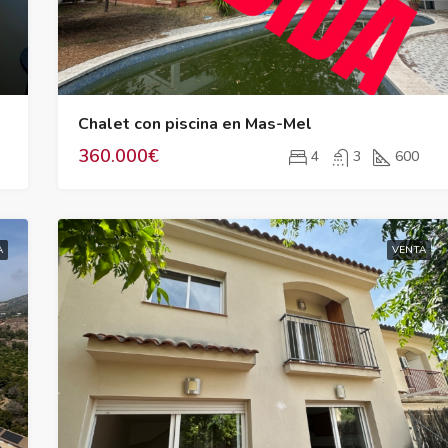
DESTACADO
Chalet con piscina en Mas-Mel
360.000€
385.000€
4
3
600
A
VENTA
DESTACADO