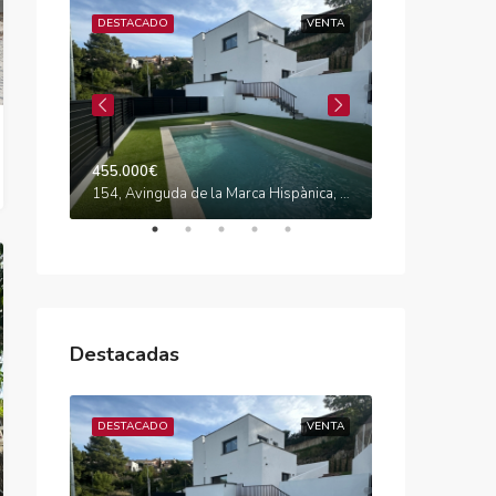
VENTA
DESTACADO
VENTA
DESTACADO
455.000€
575.000€
Carrer de Maria Cristina, Califòrnia, Canyelles, Garraf, Barcelona, Catalunya, 08811, España
154, Avinguda de la Marca Hispànica, Segur de Dalt, Calafell, Baix Penedès, Tarragona, Catalunya, 43882, España
Destacadas
VENTA
DESTACADO
VENTA
DESTACADO