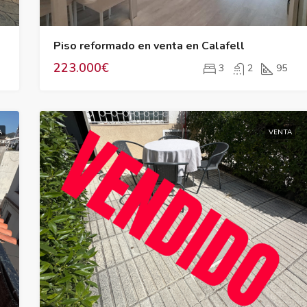
Piso reformado en venta en Calafell
223.000€
3
2
95
A
VENTA