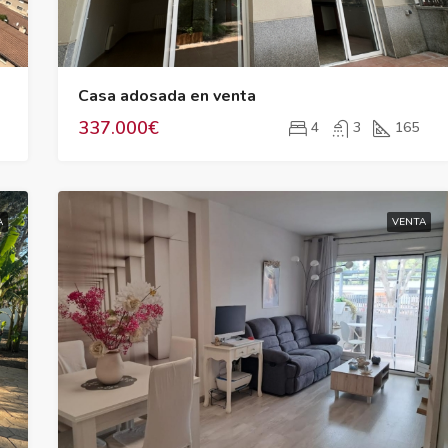
385.000€
Casa adosada en venta
337.000€
4
3
165
A
VENTA