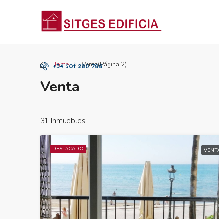
Home
Venta
(Página 2)
+34 601 280 788
Venta
31 Inmuebles
DESTACADO
VENT