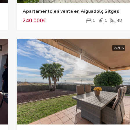
Apartamento en venta en Aiguadolç Sitges
240.000€
1
1
48
A
VENTA