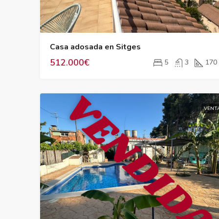
Casa adosada en Sitges
512.000€
5
3
170
VENT