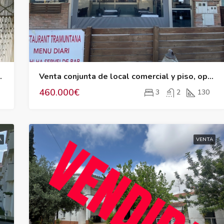
on licencia turística
Venta conjunta de local comercial y piso, oportunidad de inversión única
460.000€
3
2
130
A
VENTA