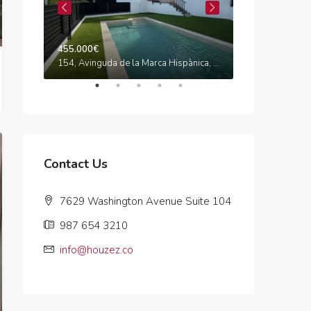
455.000€
575.000€
Carrer de Maria Cristina, Califòrnia, Canyelles, Garraf, Barcelona, Catalunya, 08811, España
154, Avinguda de la Marca Hispànica, Segur de Dalt, Calafell, Baix Penedès, Tarragona, Catalunya, 43882, España
Contact Us
7629 Washington Avenue Suite 104
987 654 3210
info@houzez.co