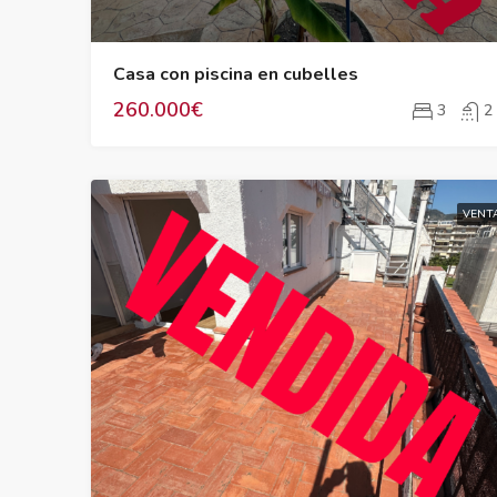
Casa con piscina en cubelles
260.000€
3
2
VENT