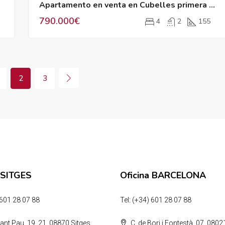
Apartamento en venta en Cubelles primera línea de playa
790.000€
4
2
155
2
3
 SITGES
Oficina BARCELONA
 601 28 07 88
Tel: (+34) 601 28 07 88
ant Pau, 19, 21, 08870 Sitges,
C. de Bori i Fontestà, 07, 08021