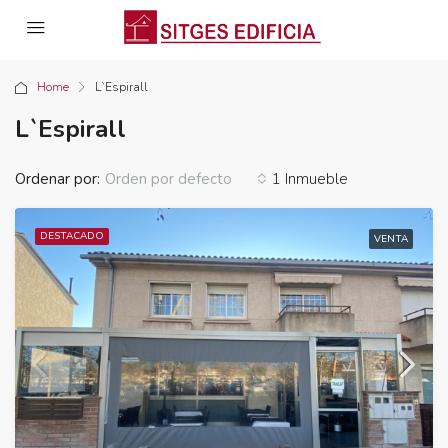
Home
L`Espirall
L`Espirall
Ordenar por:
1 Inmueble
Orden por defecto
DESTACADO
VENTA