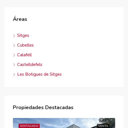
Áreas
Sitges
Cubelles
Calafell
Castelldefels
Les Botigues de Sitges
Propiedades Destacadas
NTA
DESTACADO
VENTA
DE